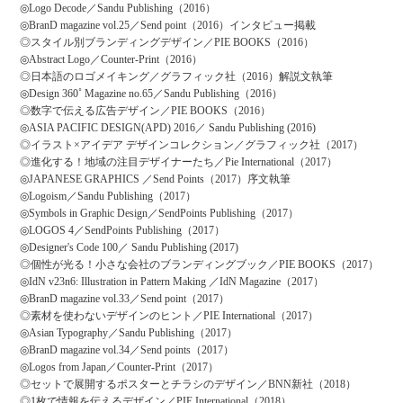
◎Logo Decode／Sandu Publishing（2016）
◎BranD magazine vol.25／Send point（2016）
インタビュー掲載
◎スタイル別ブランディングデザイン／PIE BOOKS（2016）
◎Abstract Logo／Counter-Print（2016）
◎日本語のロゴメイキング／グラフィック社（2016）
解説文執筆
◎Design 360˚ Magazine no.65／Sandu Publishing（2016）
◎数字で伝える広告デザイン／PIE BOOKS（2016）
◎ASIA PACIFIC DESIGN(APD) 2016／ Sandu Publishing (2016)
◎イラスト×アイデア デザインコレクション／グラフィック社（2017）
◎進化する！地域の注目デザイナーたち／Pie International（2017）
◎JAPANESE GRAPHICS ／Send Points（2017）
序文執筆
◎Logoism／Sandu Publishing（2017）
◎Symbols in Graphic Design／SendPoints Publishing（2017）
◎LOGOS 4／SendPoints Publishing（2017）
◎Designer's Code 100／ Sandu Publishing (2017)
◎個性が光る！小さな会社のブランディングブック／PIE BOOKS（2017）
◎IdN v23n6: Illustration in Pattern Making ／IdN Magazine（2017）
◎BranD magazine vol.33／Send point（2017）
◎素材を使わないデザインのヒント／PIE International（2017）
◎Asian Typography／Sandu Publishing（2017）
◎BranD magazine vol.34／Send points（2017）
◎Logos from Japan／Counter-Print（2017）
◎セットで展開するポスターとチラシのデザイン／BNN新社（2018）
◎1枚で情報を伝えるデザイン／PIE International（2018）