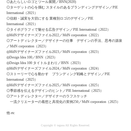
◎あたらしいロゴとツール展開／BNN(2020)
◎ターゲットの心を掴む スタイルのあるブランディングデザイン／PIE
International（2021）
◎信頼・誠実を大切にする 業種別ロゴのデザイン／PIE
International（2021）
◎タイポグラフィで魅せる広告デザイン／PIE International（2022）
◎MdNデザイナーズファイル2022／MdN corporation（2022）
◎
アートディレクター／デザイナーの仕事 デザインの手法、思考の源泉
／
MdN corporation（2023）
◎MdNデザイナーズファイル2023／MdN corporation（2023）
◎Design Idea 100／BNN（2023）
◎Design Idea 100 タイトルまわり／BNN（2023）
◎MdNデザイナーズファイル2024／MdN corporation（2024）
◎ストーリーで心を動かす ブランディング戦略とデザイン
／PIE
International（2025）
◎MdNデザイナーズファイル2025／MdN corporation（2025）
◎
季節感を伝えるデザインのヒント
／PIE International（2025）
◎
アートディレクター／デザイナーのラフスケッチ
一流クリエーターの着想と具現化の実例250
／MdN corporation（2025）
他 etc
Copyright © tegusu All Rights Reserved.