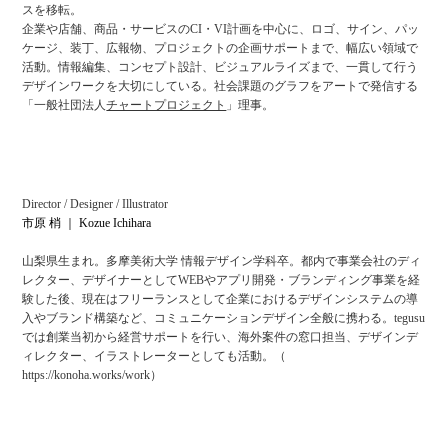
スを移転。
企業や店舗、
商品・サービスのCI・VI計画を中心に、ロゴ、サイン、パッ
ケージ、装丁、広報物、プロジェクトの企画サポートまで、幅広い領域で
活動。
情報編集、コンセプト設計、ビジュアルライズ
まで、一貫して行う
デザインワークを大切にしている。社会課題のグラフをアートで発信する
「一般社団法人
チャートプロジェクト
」理事。
Director / Designer / Illustrator
市原 梢 ｜ Kozue Ichihara
山梨県生まれ。多摩美術大学 情報デザイン学科卒。都内で事業会社のディ
レクター、デザイナーとしてWEBやアプリ開発・ブランディング事業を経
験した後、現在はフリーランスとして企業におけるデザインシステムの導
入やブランド構築など、コミュニケーションデザイン全般に携わる。tegusu
では創業当初から経営サポートを行い、海外案件の窓口担当、デザインデ
ィレクター、イラストレーターとしても活動。（​
https://konoha.works/work）