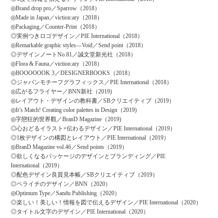
◎Brand drop pro／Sparrow（2018）
◎Made in Japan／viction:ary（2018）
◎Packaging／Counter-Print（2018）
◎実例つきロゴデザイン／PIE International（2018）
◎Remarkable graphic styles―Void／Send point（2018）
◎デザインノートNo.81／誠文堂新光社（2018）
◎Flora & Fauna／viction:ary（2018）
◎BOOOOOOK 3／DESIGNERBOOKS（2018）
◎ジャパンモチーフグラフィックス／PIE International（2018）
◎広がるフライヤー／BNN新社（2019)
◎レイアウト・デザインの教科書／SBクリエイティブ（2019）
◎It’s Match! Creating color palettes in Design（2019)
◎字戀狂的世界觀／BranD Magazine（2019)
◎心おどるイラスト×伝わるデザイン／PIE International（2019）
◎1枚デザインの構図とレイアウト／PIE International（2019）
◎BranD Magazine vol.46／Send points（2019）
◎欲しくなるパッケージのデザインとブランディング／PIE
International（2019）
◎配色デザイン良質見本帳／SBクリエイティブ（2019）
◎ペライチのデザイン／BNN（2020）
◎Optimum Type／Sandu Publishing（2020）
◎楽しい！美しい！情報を図で伝えるデザイン／PIE International（2020）
◎タイトル文字のデザイン／PIE International（2020）