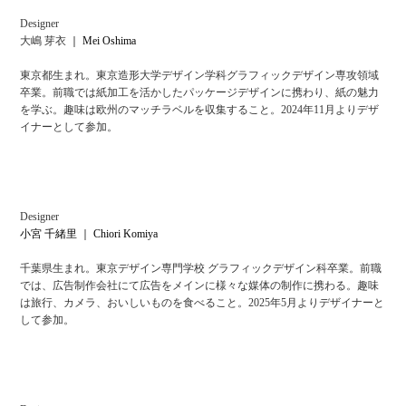
Designer
大嶋 芽衣
｜ Mei Oshima
東京都生まれ。東京造形大学デザイン学科グラフィックデザイン専攻領域
卒業。前職では紙加工を活かしたパッケージデザインに携わり、紙の魅力
を学ぶ。趣味は欧州のマッチラベルを収集すること。2024年11月よりデザ
イナーとして参加。
Designer
小宮 千緒里
｜ Chiori Komiya
千葉県生まれ。東京デザイン専門学校 グラフィックデザイン科卒業。前職
では、広告制作会社にて広告をメインに様々な媒体の制作に携わる。趣味
は旅行、カメラ、おいしいものを食べること。2025年5月よりデザイナーと
して参加。