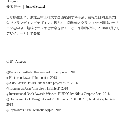
Designer
鈴木 惇平 ｜ Junpei Suzuki
山形県生まれ。東北芸術工科大学企画構想学科卒業。前職では岡山県の田
舎でブランディングデザインに携わり、印刷物とグラフィック領域のデザ
インを学ぶ。趣味はラジオと音楽を聴くこと、印刷物収集。2026年5月より
デザイナーとして参加。
受賞 | Awards
◎Behance Portfolio Reviews #4 First prize 2013
◎Hiiii brand award Nomination 2013
◎Asia-Pacific Design "make sake project as if" 2016
◎Top
awards Asia "The dawn in Shisui" 2018
◎International Book Awards Winner "BUDO" by Nikko Graphic Arts 2018
◎The Japan Book Design
Award 2018 Finalist "BUDO" by Nikko Graphic Arts
2018
◎Topawards Asia "Kinoene Apple" 2019