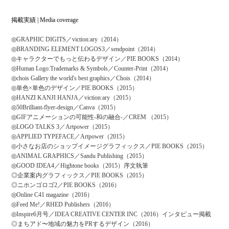
掲載実績 | Media coverage
◎GRAPHIC DIGITS／viction:ary（2014）
◎BRANDING ELEMENT LOGOS3／sendpoint（2014）
◎キャラクターでもっと伝わるデザイン／PIE BOOKS（2014）
◎Human Logo:Trademarks & Symbols／Counter-Print（2014）
◎chois Gallery the world's best graphics／Chois（2014）
◎単色×単色のデザイン／PIE BOOKS（2015）
◎HANZI KANJI HANJA／viction:ary（2015）
◎50Brilliant-flyer-design／Canva（2015）
◎GIFアニメーションの可能性-和の融合-／CREM （2015）
◎LOGO TALKS 3／Artpower（2015）
◎APPLIED TYPEFACE／Artpower（2015）
◎小さなお店のショップイメージグラフィックス／PIE BOOKS（2015）
◎ANIMAL GRAPHICS／Sandu Publishing（2015）
◎GOOD IDEA4／Hightone books（2015）
序文執筆
◎企業案内グラフィックス／PIE BOOKS（2015）
◎ニホンゴロゴ2／PIE BOOKS（2016）
◎Online C41 magazine（2016）
◎Feed Me!／RHED Publishers（2016）
◎Inspire6月号／IDEA CREATIVE CENTER INC（2016）
インタビュー掲載
◎まちアド〜地域の魅力をPRするデザイン（2016）