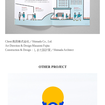
Client:島田株式会社／Shimada Co., Ltd.
Art Direction & Design:Masaomi Fujita
Construction & Design：しまだ設計室／Shimada Architect
OTHER PROJECT