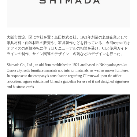
大阪市西淀川区に本社を置く島田株式会社。1921年創業の老舗企業として
家具材料・内装材料の販売や、家具製作などを行っている。今回tegusuでは
オフィスの新規移転に伴うCIリニューアルの相談を受け、CIと使用ガイド
ラインの制作、サイン関連のデザイン、名刺などのデザインを行った。
Shimada Co., Ltd., an old firm established in 1921 and based in Nishiyodogawa-ku
Osaka city, sells furniture materials and interior materials, as well as makes furniture.
In response to the company’s consultation regarding CI renewal upon the office
relocation, tegusu established CI and a guideline for use of it and designed signatures
and business cards.