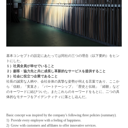
基本コンセプトの設定にあたっては同社の三つの理念（以下要約）をヒン
トにした。
１）社員全員が幸せでいること
２）顧客・協力先と共に成長し革新的なサービスを提供すること
３）社会に役立つ企業であること
社長の誠実な人柄や、会社全体の真摯な姿勢が伺える言葉であり、ここか
ら
「信頼」「実直さ」「パートナーシップ」「歴史と伝統」「経験」
など
のキーワードに結びついた。またこれらのキーワードをもとに、二つの具
体的なモチーフをアイデンティティに落とし込んだ。
Basic concept was inspired by the company’s following three policies (summary).
1) Provide every employee with a feeling of happiness.
2) Grow with customers and affiliates to offer innovative services.