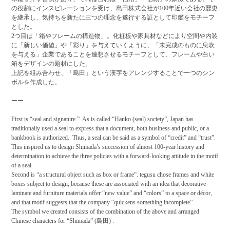
の役割にインスピレーションを受け、島田株式会社が100年近い会社の歴史
を継承し、気持ちを新たに三つの理念を遂行する証として印鑑をモチーフ
とした。
2つ目は
「箱やフレームの構造物」
。化粧板や家具材などにより空間や内装
に「新しい価値」や「彩り」を与えていくように、「未完成のものに息吹
を与える」企業であることを連想させるモチーフとして、フレームや白い
箱をデザインの題材にした。
上記を組み合わせ、「島田」という漢字をアレンジすることで一つのシン
ボルを作成した。
ーー
First is
“seal and signature.”
As is called “Hanko (seal) society”, Japan has
traditionally used a seal to express that a document, both business and public, or a
bankbook is authorized. Thus, a seal can be said as a symbol of “credit” and “trust”.
This inspired us to design Shimada’s succession of almost 100-year history and
determination to achieve the three policies with a forward-looking attitude in the motif
of a seal.
Second is
“a structural object such as box or frame“
. tegusu chose frames and white
boxes subject to design, because these are associated with an idea that decorative
laminate and furniture materials offer “new value” and “colors” to a space or décor,
and that motif suggests that the company “quickens something incomplete”.
The symbol we created consists of the combination of the above and arranged
Chinese characters for “Shimada” (島田) .