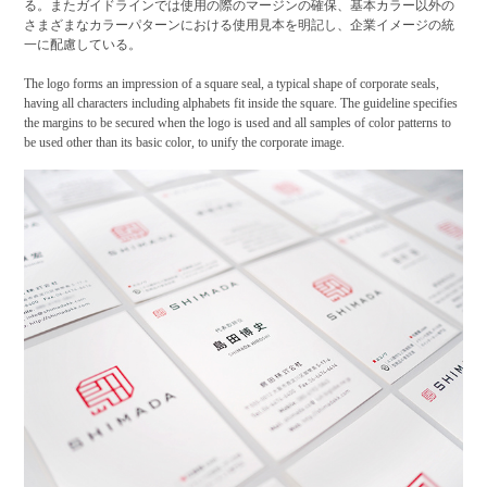
る。またガイドラインでは使用の際のマージンの確保、基本カラー以外の
さまざまなカラーパターンにおける使用見本を明記し、企業イメージの統
一に配慮している。
The logo forms an impression of a square seal, a typical shape of corporate seals,
having all characters including alphabets fit inside the square. The guideline specifies
the margins to be secured when the logo is used and all samples of color patterns to
be used other than its basic color, to unify the corporate image.