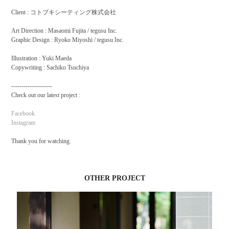
Client : コトブキシーティング株式会社
Art Direction : Masaomi Fujita / tegusu Inc.
Graphic Design : Ryoko Miyoshi / tegusu Inc.
Illustration : Yuki Maeda
Copywriting : Sachiko Tsuchiya
--------------------
Check out our latest project :
Facebook
Instagram
Thank you for watching.
OTHER PROJECT