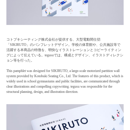
コトブキシーティング株式会社が提供する、大型電動間仕切
「SIKIRUTO」のパンフレットデザイン。学校の体育館や、公共施設等で
活躍する本商品の特徴を、明快なイラストレーションとコピーライティン
グによって伝えている。tegusuでは、構成とデザイン、イラストディレクシ
ョン等を行った。
This pamphlet was designed for SIKIRUTO, a large-scale motorized partition wall
system provided by Kotobuki Seating Co., Ltd. The features of this product, which is
widely used in school gymnasiums and public facilities, are communicated through
clear illustrations and compelling copywriting. tegusu was responsible for the
structural planning, design, and illustration direction.